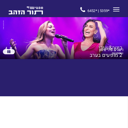
6452* | 5359*
ריטה&שירי
2 מופעים בערב